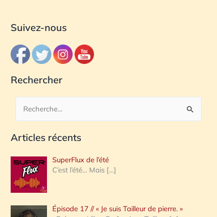
Suivez-nous
Rechercher
R
e
Articles récents
c
h
SuperFlux de l’été
e
C’est l’été… Mais
[…]
r
c
Épisode 17 // « Je suis Tailleur de pierre. »
h