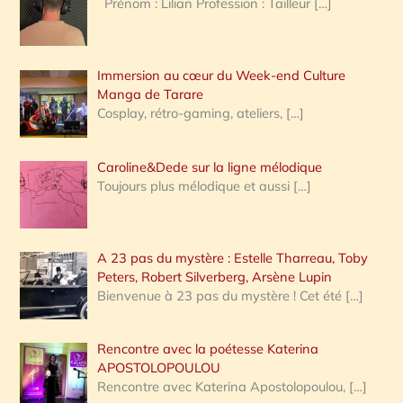
Prénom : Lilian Profession : Tailleur
[…]
e
r
Immersion au cœur du Week-end Culture
:
Manga de Tarare
Cosplay, rétro-gaming, ateliers,
[…]
Caroline&Dede sur la ligne mélodique
Toujours plus mélodique et aussi
[…]
A 23 pas du mystère : Estelle Tharreau, Toby
Peters, Robert Silverberg, Arsène Lupin
Bienvenue à 23 pas du mystère ! Cet été
[…]
Rencontre avec la poétesse Katerina
APOSTOLOPOULOU
Rencontre avec Katerina Apostolopoulou,
[…]