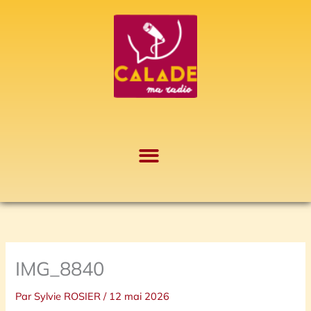
Aller
A
au
r
contenu
c
h
i
v
e
s
IMG_8840
Par
Sylvie ROSIER
/
12 mai 2026