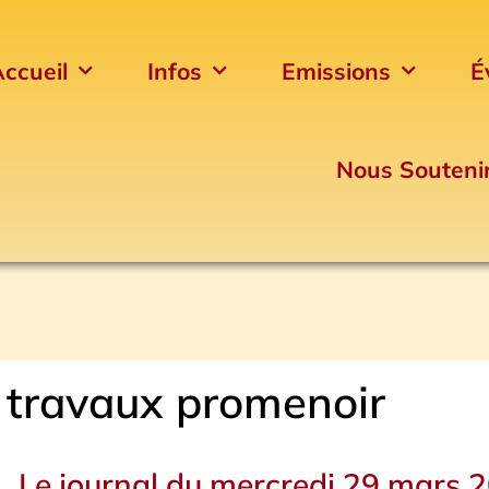
ccueil
Infos
Emissions
É
Nous Souteni
 travaux promenoir
Le journal du mercredi 29 mars 