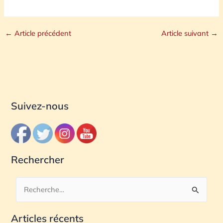
←
Article précédent
Article suivant
→
Suivez-nous
Rechercher
R
e
Articles récents
c