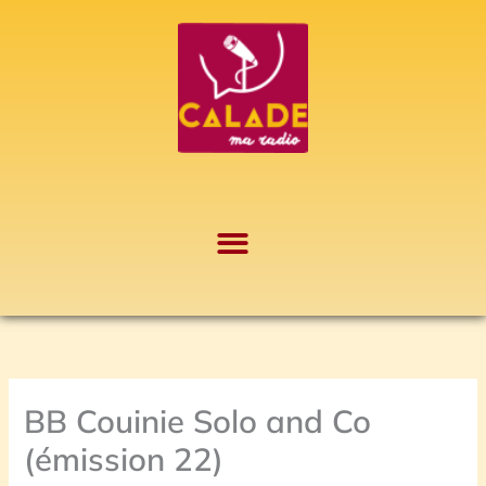
Aller
A
au
r
contenu
c
h
i
v
e
s
BB Couinie Solo and Co
(émission 22)