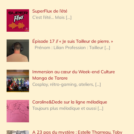
h
SuperFlux de l’été
e
C’est l’été… Mais
[…]
r
c
Épisode 17 // « Je suis Tailleur de pierre. »
h
Prénom : Lilian Profession : Tailleur
[…]
e
r
Immersion au cœur du Week-end Culture
:
Manga de Tarare
Cosplay, rétro-gaming, ateliers,
[…]
Caroline&Dede sur la ligne mélodique
Toujours plus mélodique et aussi
[…]
A 23 pas du mystère : Estelle Tharreau, Toby