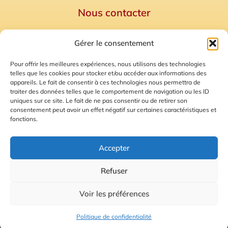
Nous contacter
Politique de confidentialité
Gérer le consentement
Mentions Légales
Plan du site
Pour offrir les meilleures expériences, nous utilisons des technologies
telles que les cookies pour stocker et/ou accéder aux informations des
Gestion des Cookies
appareils. Le fait de consentir à ces technologies nous permettra de
traiter des données telles que le comportement de navigation ou les ID
uniques sur ce site. Le fait de ne pas consentir ou de retirer son
consentement peut avoir un effet négatif sur certaines caractéristiques et
fonctions.
Accepter
Refuser
© 2026 Radio Calade
Voir les préférences
Ecoutez le direct
Politique de confidentialité