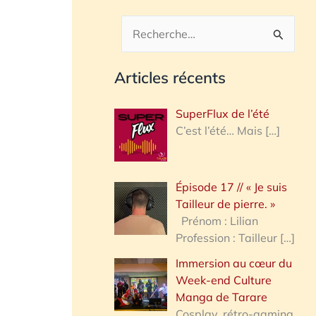
R
e
Articles récents
c
h
SuperFlux de l’été
e
C’est l’été… Mais
[…]
r
c
Épisode 17 // « Je suis
h
Tailleur de pierre. »
e
Prénom : Lilian
Profession : Tailleur
[…]
r
Immersion au cœur du
Week-end Culture
:
Manga de Tarare
Cosplay, rétro-gaming,