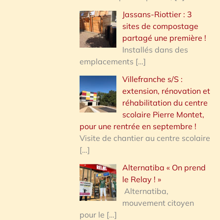
Jassans-Riottier : 3
sites de compostage
partagé une première !
Installés dans des
emplacements
[…]
Villefranche s/S :
extension, rénovation et
réhabilitation du centre
scolaire Pierre Montet,
pour une rentrée en septembre !
Visite de chantier au centre scolaire
[…]
Alternatiba « On prend
le Relay ! »
Alternatiba,
mouvement citoyen
pour le
[…]