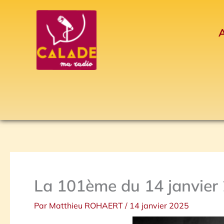
Aller
au
A
contenu
La 101ème du 14 janvier
Par
Matthieu ROHAERT
/
14 janvier 2025