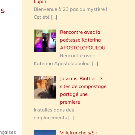
Lupin
es
Bienvenue à 23 pas du mystère !
Cet été
[…]
Rencontre avec la
poétesse Katerina
APOSTOLOPOULOU
Rencontre avec
Katerina Apostolopoulou,
[…]
Jassans-Riottier : 3
sites de compostage
partagé une
première !
Installés dans des
emplacements
[…]
nçaises
Villefranche s/S :