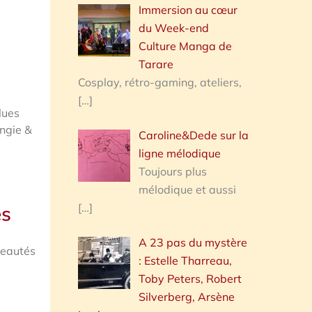
Immersion au cœur
du Week-end
Culture Manga de
Tarare
Cosplay, rétro-gaming, ateliers,
[…]
lues
ngie &
Caroline&Dede sur la
ligne mélodique
Toujours plus
mélodique et aussi
[…]
es
A 23 pas du mystère
veautés
: Estelle Tharreau,
Toby Peters, Robert
Silverberg, Arsène