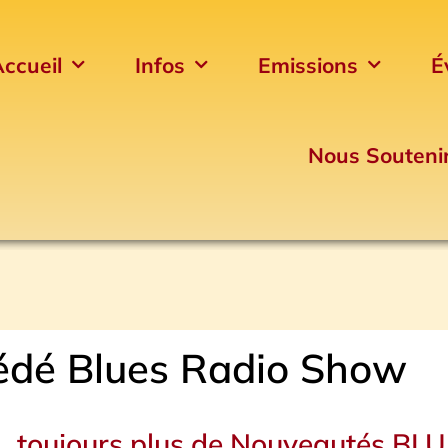
ccueil
Infos
Emissions
É
Nous Souteni
édé Blues Radio Show
Page
Page
Page
toujours plus de Nouveautés BL