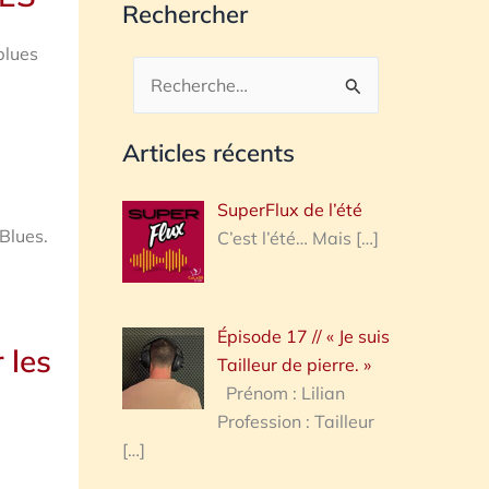
Rechercher
blues
Rechercher :
Articles récents
SuperFlux de l’été
Blues.
C’est l’été… Mais
[…]
Épisode 17 // « Je suis
 les
Tailleur de pierre. »
Prénom : Lilian
Profession : Tailleur
[…]