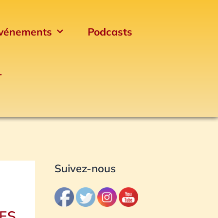
vénements
Podcasts
r
Archives
Suivez-nous
UES