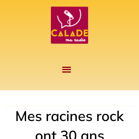
Aller
au
contenu
Mes racines rock
ont 30 ans