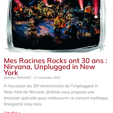
Mes Racines Rocks ont 30 ans :
Nirvana, Unplugged in New
York
Matthieu ROHAERT
17 novembre 2023
À l’occasion du 30ᵉ anniversaire de l’Unplugged in
New-York de Nirvana, Jérémie vous propose une
émission spéciale pour redécouvrir ce concert mythique.
Enregistré cinq mois
Lire plus »