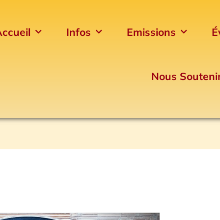
ccueil
Infos
Emissions
É
Nous Souteni