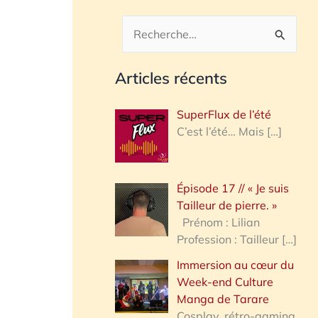
R
e
Articles récents
c
h
SuperFlux de l’été
e
C’est l’été… Mais
[…]
r
c
Épisode 17 // « Je suis
h
Tailleur de pierre. »
e
Prénom : Lilian
Profession : Tailleur
[…]
r
Immersion au cœur du
Week-end Culture
:
Manga de Tarare
Cosplay, rétro-gaming,