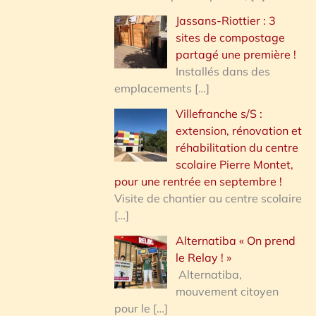
Jassans-Riottier : 3
sites de compostage
partagé une première !
Installés dans des
emplacements
[…]
Villefranche s/S :
extension, rénovation et
réhabilitation du centre
scolaire Pierre Montet,
pour une rentrée en septembre !
Visite de chantier au centre scolaire
[…]
Alternatiba « On prend
le Relay ! »
Alternatiba,
mouvement citoyen
pour le
[…]