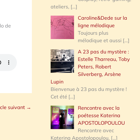
ateliers,
[…]
Caroline&Dede sur la
ligne mélodique
lo de
Toujours plus
mélodique et aussi
[…]
A 23 pas du mystère :
Estelle Tharreau, Toby
Peters, Robert
Silverberg, Arsène
Lupin
Bienvenue à 23 pas du mystère !
Cet été
[…]
icle suivant
→
Rencontre avec la
poétesse Katerina
APOSTOLOPOULOU
Rencontre avec
Katerina Apostolopoulou,
[…]