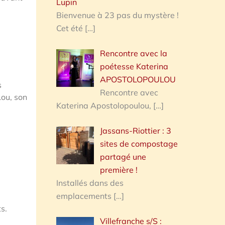
Lupin
Bienvenue à 23 pas du mystère !
Cet été
[…]
Rencontre avec la
poétesse Katerina
APOSTOLOPOULOU
s
Rencontre avec
ou, son
Katerina Apostolopoulou,
[…]
Jassans-Riottier : 3
sites de compostage
partagé une
première !
Installés dans des
emplacements
[…]
s.
Villefranche s/S :