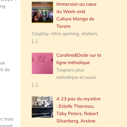
Immersion au cœur
ing
du Week-end
Culture Manga de
Tarare
Cosplay, rétro-gaming, ateliers,
[…]
Caroline&Dede sur la
ligne mélodique
que
ait de
Toujours plus
mélodique et aussi
[…]
A 23 pas du mystère
: Estelle Tharreau,
Toby Peters, Robert
c trois
Silverberg, Arsène
 avant