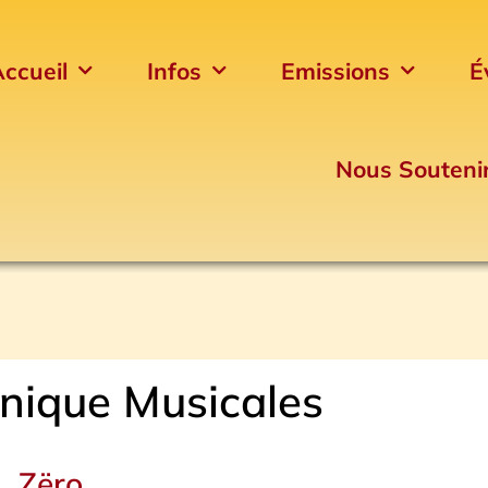
ccueil
Infos
Emissions
É
Nous Souteni
nique Musicales
Page
Page
Page
Page
Zëro