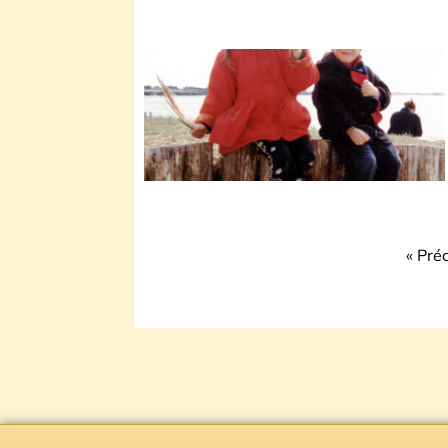
« Pré