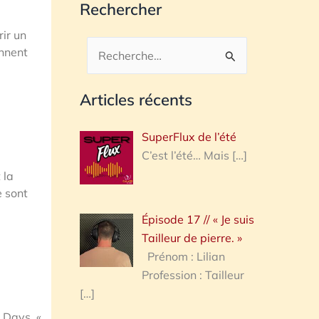
Rechercher
ir un
ennent
Rechercher :
Articles récents
SuperFlux de l’été
C’est l’été… Mais
[…]
 la
e sont
Épisode 17 // « Je suis
Tailleur de pierre. »
Prénom : Lilian
Profession : Tailleur
[…]
e Days. «