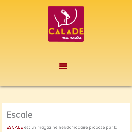
Aller
A
au
r
contenu
c
h
i
v
e
s
Escale
ESCALE
est un magazine hebdomadaire proposé par la