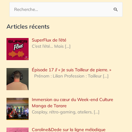
R
e
Articles récents
c
h
SuperFlux de l’été
e
C’est l’été… Mais
[…]
r
c
Épisode 17 // « Je suis Tailleur de pierre. »
h
Prénom : Lilian Profession : Tailleur
[…]
e
r
Immersion au cœur du Week-end Culture
:
Manga de Tarare
Cosplay, rétro-gaming, ateliers,
[…]
Caroline&Dede sur la ligne mélodique