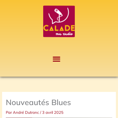
Aller
A
au
r
contenu
c
h
i
v
e
s
Nouveautés Blues
Par
André Dutronc
/
3 avril 2025