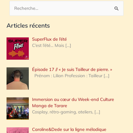
R
e
Articles récents
c
h
SuperFlux de l’été
e
C’est l’été… Mais
[…]
r
c
Épisode 17 // « Je suis Tailleur de pierre. »
h
Prénom : Lilian Profession : Tailleur
[…]
e
r
Immersion au cœur du Week-end Culture
:
Manga de Tarare
Cosplay, rétro-gaming, ateliers,
[…]
Caroline&Dede sur la ligne mélodique