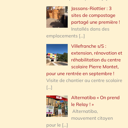
Jassans-Riottier : 3
sites de compostage
partagé une première !
Installés dans des
emplacements
[…]
Villefranche s/S :
extension, rénovation et
réhabilitation du centre
scolaire Pierre Montet,
pour une rentrée en septembre !
Visite de chantier au centre scolaire
[…]
Alternatiba « On prend
le Relay ! »
Alternatiba,
mouvement citoyen
pour le
[…]