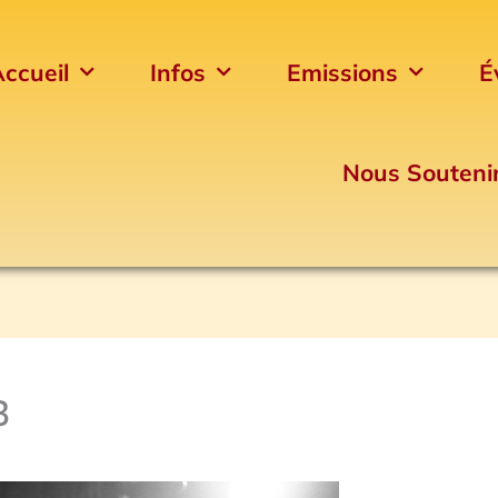
ccueil
Infos
Emissions
É
Nous Souteni
3