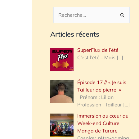
R
e
Articles récents
c
h
SuperFlux de l’été
e
C’est l’été… Mais
[…]
r
c
Épisode 17 // « Je suis
h
Tailleur de pierre. »
e
Prénom : Lilian
Profession : Tailleur
[…]
r
Immersion au cœur du
Week-end Culture
:
Manga de Tarare
Cosplay, rétro-gaming,