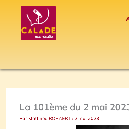
Aller
au
A
contenu
La 101ème du 2 mai 202
Par
Matthieu ROHAERT
/
2 mai 2023