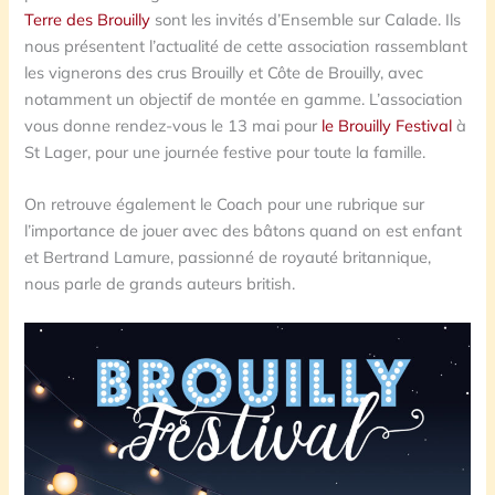
Terre des Brouilly
sont les invités d’Ensemble sur Calade. Ils
nous présentent l’actualité de cette association rassemblant
les vignerons des crus Brouilly et Côte de Brouilly, avec
notamment un objectif de montée en gamme. L’association
vous donne rendez-vous le 13 mai pour
le Brouilly Festival
à
St Lager, pour une journée festive pour toute la famille.
On retrouve également le Coach pour une rubrique sur
l’importance de jouer avec des bâtons quand on est enfant
et Bertrand Lamure, passionné de royauté britannique,
nous parle de grands auteurs british.