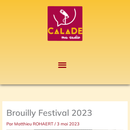
Aller
A
au
r
contenu
c
h
i
v
e
s
Brouilly Festival 2023
Par
Matthieu ROHAERT
/
3 mai 2023