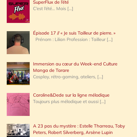
SuperFlux de l’été
e
C’est l’été… Mais
[…]
r
c
Épisode 17 // « Je suis Tailleur de pierre. »
h
Prénom : Lilian Profession : Tailleur
[…]
e
r
Immersion au cœur du Week-end Culture
:
Manga de Tarare
Cosplay, rétro-gaming, ateliers,
[…]
Caroline&Dede sur la ligne mélodique
Toujours plus mélodique et aussi
[…]
A 23 pas du mystère : Estelle Tharreau, Toby
Peters, Robert Silverberg, Arsène Lupin