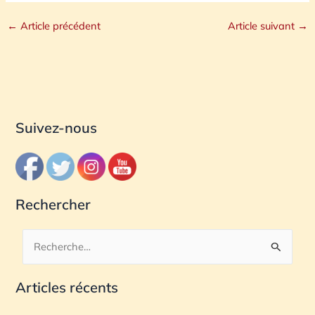
←
Article précédent
Article suivant
→
Suivez-nous
Rechercher
R
e
Articles récents
c
h