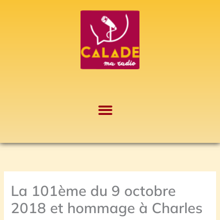
Aller
A
au
r
contenu
c
h
i
v
e
s
La 101ème du 9 octobre
2018 et hommage à Charles