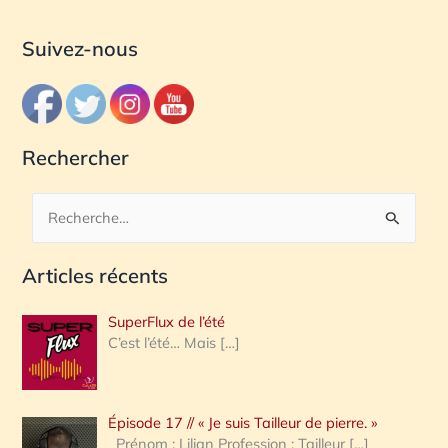
Suivez-nous
Rechercher
R
e
Articles récents
c
h
SuperFlux de l’été
e
C’est l’été… Mais
[…]
r
c
Épisode 17 // « Je suis Tailleur de pierre. »
h
Prénom : Lilian Profession : Tailleur
[…]