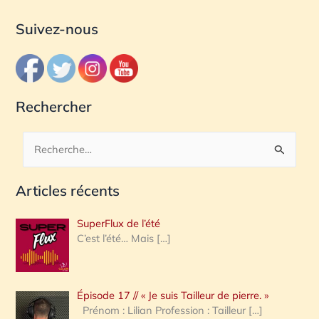
Suivez-nous
Rechercher
R
e
Articles récents
c
h
SuperFlux de l’été
e
C’est l’été… Mais
[…]
r
c
Épisode 17 // « Je suis Tailleur de pierre. »
h
Prénom : Lilian Profession : Tailleur
[…]
e