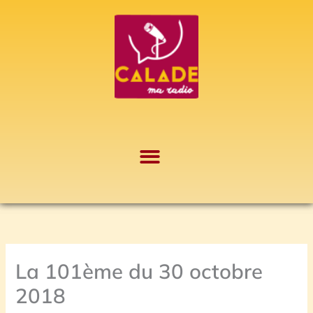
Aller
A
au
r
contenu
c
h
i
v
e
s
La 101ème du 30 octobre
2018