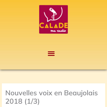
Aller
A
au
r
contenu
c
h
i
v
e
s
Nouvelles voix en Beaujolais
2018 (1/3)