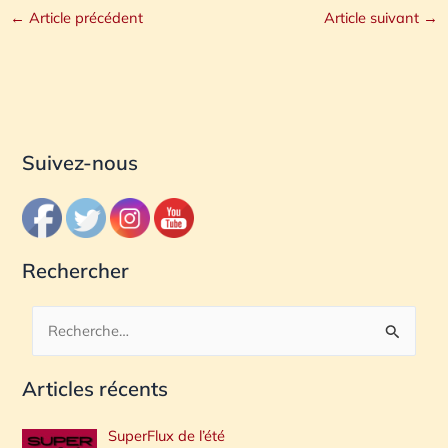
←
Article précédent
Article suivant
→
Suivez-nous
Rechercher
R
e
Articles récents
c
h
SuperFlux de l’été