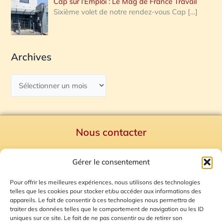
Cap sur l’Emploi : Le Mag de France Travail
Sixième volet de notre rendez-vous Cap
[…]
Archives
Nous contacter
Politique de confidentialité
Gérer le consentement
Mentions Légales
Plan du site
Pour offrir les meilleures expériences, nous utilisons des technologies
telles que les cookies pour stocker et/ou accéder aux informations des
Gestion des Cookies
appareils. Le fait de consentir à ces technologies nous permettra de
traiter des données telles que le comportement de navigation ou les ID
uniques sur ce site. Le fait de ne pas consentir ou de retirer son