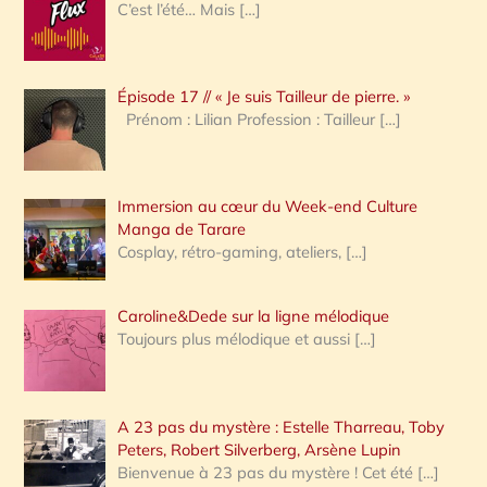
e
C’est l’été… Mais
[…]
r
c
Épisode 17 // « Je suis Tailleur de pierre. »
h
Prénom : Lilian Profession : Tailleur
[…]
e
r
Immersion au cœur du Week-end Culture
:
Manga de Tarare
Cosplay, rétro-gaming, ateliers,
[…]
Caroline&Dede sur la ligne mélodique
Toujours plus mélodique et aussi
[…]
A 23 pas du mystère : Estelle Tharreau, Toby
Peters, Robert Silverberg, Arsène Lupin
Bienvenue à 23 pas du mystère ! Cet été
[…]