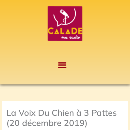
Aller
A
au
r
contenu
c
h
i
v
e
s
La Voix Du Chien à 3 Pattes
(20 décembre 2019)