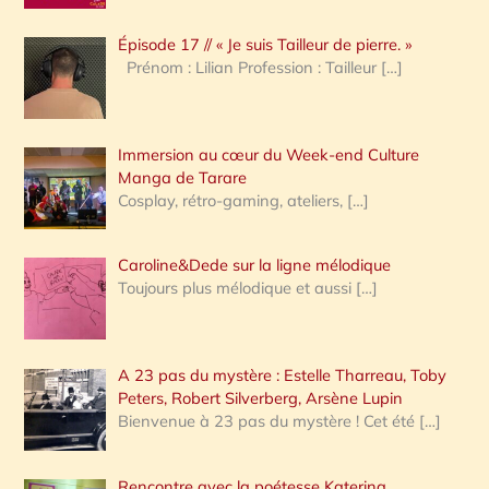
c
Épisode 17 // « Je suis Tailleur de pierre. »
h
Prénom : Lilian Profession : Tailleur
[…]
e
r
Immersion au cœur du Week-end Culture
:
Manga de Tarare
Cosplay, rétro-gaming, ateliers,
[…]
Caroline&Dede sur la ligne mélodique
Toujours plus mélodique et aussi
[…]
A 23 pas du mystère : Estelle Tharreau, Toby
Peters, Robert Silverberg, Arsène Lupin
Bienvenue à 23 pas du mystère ! Cet été
[…]
Rencontre avec la poétesse Katerina