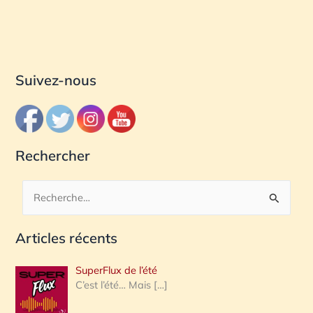
Suivez-nous
Rechercher
R
e
Articles récents
c
h
SuperFlux de l’été
e
C’est l’été… Mais
[…]
r