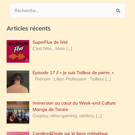
R
e
Articles récents
c
h
SuperFlux de l’été
e
C’est l’été… Mais
[…]
r
c
Épisode 17 // « Je suis Tailleur de pierre. »
h
Prénom : Lilian Profession : Tailleur
[…]
e
r
Immersion au cœur du Week-end Culture
:
Manga de Tarare
Cosplay, rétro-gaming, ateliers,
[…]
Caroline&Dede sur la ligne mélodique