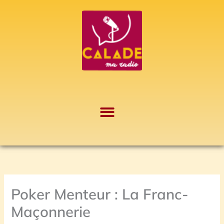
Aller
A
au
r
contenu
c
h
i
v
e
s
Poker Menteur : La Franc-
Maçonnerie