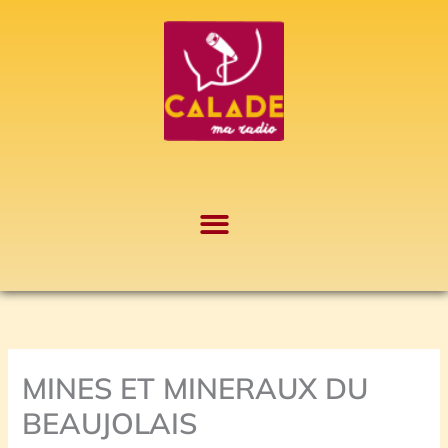
Aller
A
au
r
contenu
c
h
i
v
e
s
MINES ET MINERAUX DU
BEAUJOLAIS