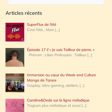
e
Articles récents
c
h
SuperFlux de l’été
e
C’est l’été… Mais
[…]
r
c
Épisode 17 // « Je suis Tailleur de pierre. »
h
Prénom : Lilian Profession : Tailleur
[…]
e
r
Immersion au cœur du Week-end Culture
:
Manga de Tarare
Cosplay, rétro-gaming, ateliers,
[…]
Caroline&Dede sur la ligne mélodique
Toujours plus mélodique et aussi
[…]