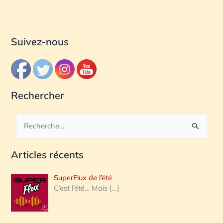
Suivez-nous
Rechercher
R
e
Articles récents
c
h
SuperFlux de l’été
e
C’est l’été… Mais
[…]
r
c