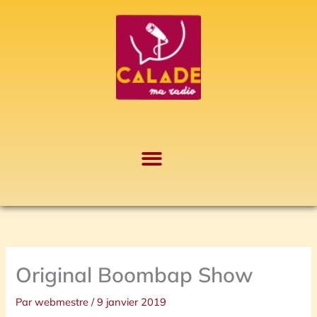
Aller
A
au
r
contenu
c
h
i
v
e
s
Original Boombap Show
Par
webmestre
/
9 janvier 2019