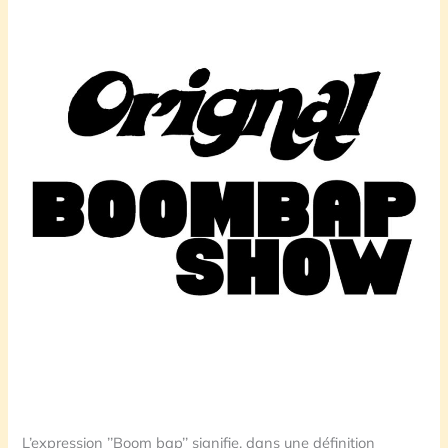
L’expression ’’Boom bap’’ signifie, dans une définition