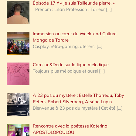
Épisode 17 // « Je suis Tailleur de pierre. »
h
Prénom : Lilian Profession : Tailleur
[…]
e
r
Immersion au cœur du Week-end Culture
:
Manga de Tarare
Cosplay, rétro-gaming, ateliers,
[…]
Caroline&Dede sur la ligne mélodique
Toujours plus mélodique et aussi
[…]
A 23 pas du mystère : Estelle Tharreau, Toby
Peters, Robert Silverberg, Arsène Lupin
Bienvenue à 23 pas du mystère ! Cet été
[…]
Rencontre avec la poétesse Katerina
APOSTOLOPOULOU