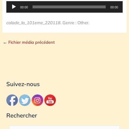
Lecteur
00:00
00:00
audio
calade_la_101eme_220118
. Genre : Other.
←
Fichier média précédent
Suivez-nous
Rechercher