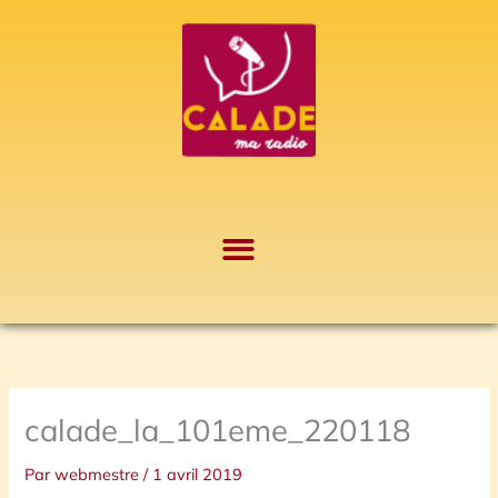
Aller
A
au
r
contenu
c
h
i
v
e
s
calade_la_101eme_220118
Par
webmestre
/
1 avril 2019