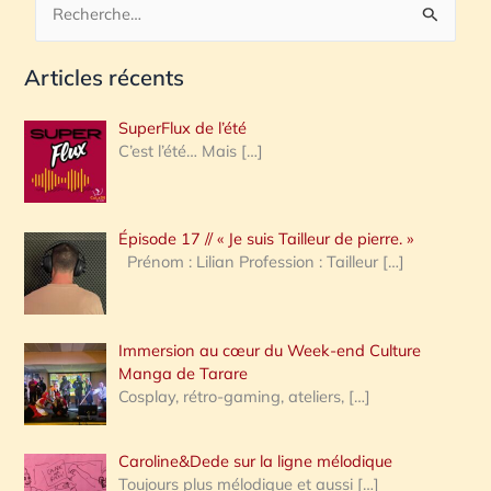
R
e
Articles récents
c
h
SuperFlux de l’été
e
C’est l’été… Mais
[…]
r
c
Épisode 17 // « Je suis Tailleur de pierre. »
h
Prénom : Lilian Profession : Tailleur
[…]
e
r
Immersion au cœur du Week-end Culture
:
Manga de Tarare
Cosplay, rétro-gaming, ateliers,
[…]
Caroline&Dede sur la ligne mélodique
Toujours plus mélodique et aussi
[…]