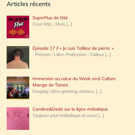
Articles récents
c
h
SuperFlux de l’été
e
C’est l’été… Mais
[…]
r
c
Épisode 17 // « Je suis Tailleur de pierre. »
h
Prénom : Lilian Profession : Tailleur
[…]
e
r
Immersion au cœur du Week-end Culture
:
Manga de Tarare
Cosplay, rétro-gaming, ateliers,
[…]
Caroline&Dede sur la ligne mélodique
Toujours plus mélodique et aussi
[…]