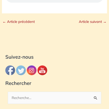
←
Article précédent
Article suivant
→
Suivez-nous
Rechercher
R
e