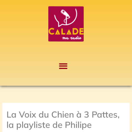
Aller
A
au
r
contenu
c
h
i
v
e
s
La Voix du Chien à 3 Pattes,
la playliste de Philipe