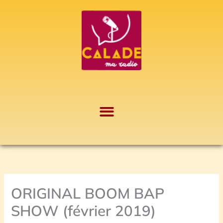
Aller
A
au
r
contenu
c
h
i
v
e
s
ORIGINAL BOOM BAP
SHOW (février 2019)