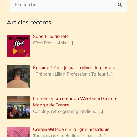
R
e
Articles récents
c
h
SuperFlux de l’été
e
C’est l’été… Mais
[…]
r
c
Épisode 17 // « Je suis Tailleur de pierre. »
h
Prénom : Lilian Profession : Tailleur
[…]
e
r
Immersion au cœur du Week-end Culture
:
Manga de Tarare
Cosplay, rétro-gaming, ateliers,
[…]
Caroline&Dede sur la ligne mélodique
Toujours plus mélodique et aussi
[…]