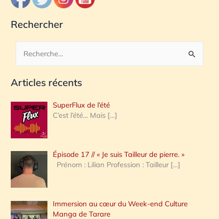
Rechercher
R
e
Articles récents
c
h
SuperFlux de l’été
e
C’est l’été… Mais
[…]
r
c
Épisode 17 // « Je suis Tailleur de pierre. »
h
Prénom : Lilian Profession : Tailleur
[…]
e
r
Immersion au cœur du Week-end Culture
:
Manga de Tarare