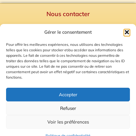
Nous contacter
Politique de confidentialité
Gérer le consentement
Mentions Légales
Plan du site
Pour offrir les meilleures expériences, nous utilisons des technologies
telles que les cookies pour stocker et/ou accéder aux informations des
Gestion des Cookies
appareils. Le fait de consentir à ces technologies nous permettra de
traiter des données telles que le comportement de navigation ou les ID
uniques sur ce site. Le fait de ne pas consentir ou de retirer son
consentement peut avoir un effet négatif sur certaines caractéristiques et
fonctions.
Accepter
Refuser
© 2026 Radio Calade
Voir les préférences
Ecoutez le direct
Politique de confidentialité