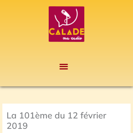
Aller
A
au
r
contenu
c
h
i
v
e
s
La 101ème du 12 février
2019