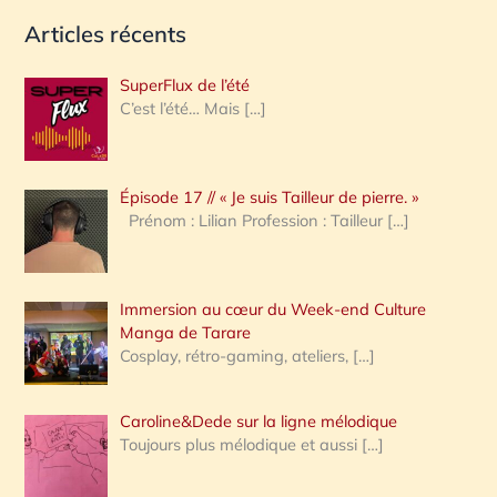
e
Articles récents
c
h
SuperFlux de l’été
e
C’est l’été… Mais
[…]
r
c
Épisode 17 // « Je suis Tailleur de pierre. »
h
Prénom : Lilian Profession : Tailleur
[…]
e
r
Immersion au cœur du Week-end Culture
:
Manga de Tarare
Cosplay, rétro-gaming, ateliers,
[…]
Caroline&Dede sur la ligne mélodique
Toujours plus mélodique et aussi
[…]