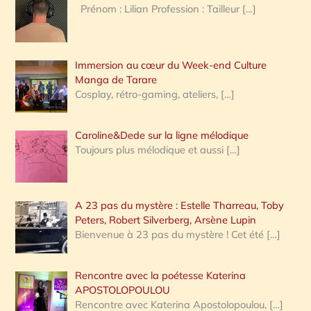
Prénom : Lilian Profession : Tailleur
[…]
e
r
Immersion au cœur du Week-end Culture
:
Manga de Tarare
Cosplay, rétro-gaming, ateliers,
[…]
Caroline&Dede sur la ligne mélodique
Toujours plus mélodique et aussi
[…]
A 23 pas du mystère : Estelle Tharreau, Toby
Peters, Robert Silverberg, Arsène Lupin
Bienvenue à 23 pas du mystère ! Cet été
[…]
Rencontre avec la poétesse Katerina
APOSTOLOPOULOU
Rencontre avec Katerina Apostolopoulou,
[…]