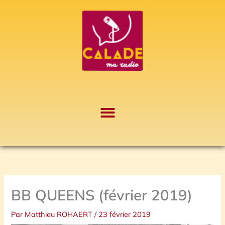
Aller
A
au
r
contenu
c
h
i
v
e
s
BB QUEENS (février 2019)
Par
Matthieu ROHAERT
/
23 février 2019