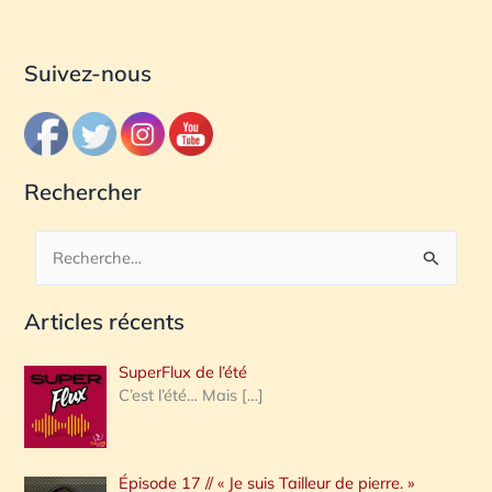
Suivez-nous
Rechercher
R
e
Articles récents
c
h
SuperFlux de l’été
e
C’est l’été… Mais
[…]
r
c
Épisode 17 // « Je suis Tailleur de pierre. »
h