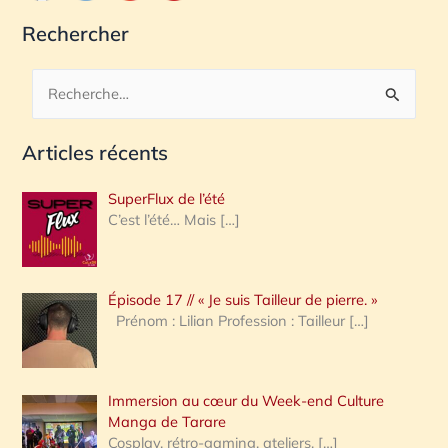
Rechercher
R
e
Articles récents
c
h
SuperFlux de l’été
e
C’est l’été… Mais
[…]
r
c
Épisode 17 // « Je suis Tailleur de pierre. »
h
Prénom : Lilian Profession : Tailleur
[…]
e
r
Immersion au cœur du Week-end Culture
:
Manga de Tarare
Cosplay, rétro-gaming, ateliers,
[…]