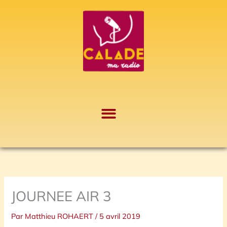
Aller
A
au
r
contenu
c
h
i
v
e
s
JOURNEE AIR 3
Par
Matthieu ROHAERT
/
5 avril 2019