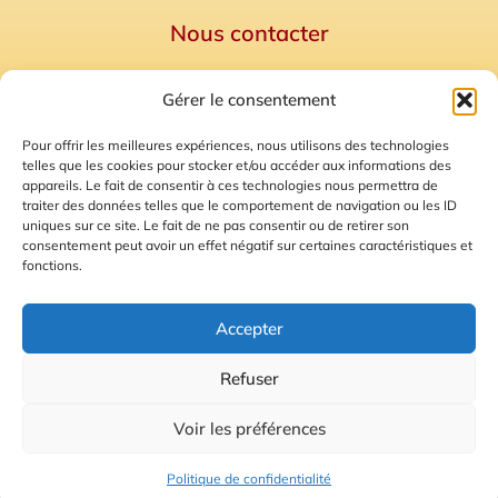
Nous contacter
Politique de confidentialité
Gérer le consentement
Mentions Légales
Plan du site
Pour offrir les meilleures expériences, nous utilisons des technologies
telles que les cookies pour stocker et/ou accéder aux informations des
Gestion des Cookies
appareils. Le fait de consentir à ces technologies nous permettra de
traiter des données telles que le comportement de navigation ou les ID
uniques sur ce site. Le fait de ne pas consentir ou de retirer son
consentement peut avoir un effet négatif sur certaines caractéristiques et
fonctions.
Accepter
Refuser
© 2026 Radio Calade
Voir les préférences
Ecoutez le direct
Politique de confidentialité