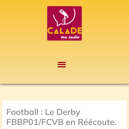
Aller
A
au
r
contenu
c
h
i
v
e
s
Football : Le Derby
FBBP01/FCVB en Réécoute.