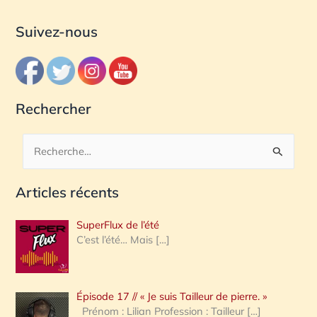
Suivez-nous
Rechercher
R
e
Articles récents
c
h
SuperFlux de l’été
e
C’est l’été… Mais
[…]
r
c
Épisode 17 // « Je suis Tailleur de pierre. »
h
Prénom : Lilian Profession : Tailleur
[…]