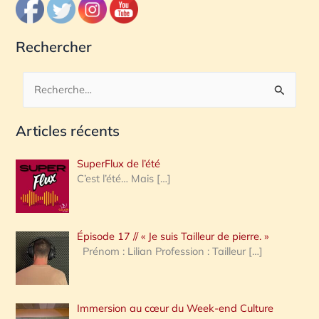
Rechercher
R
e
Articles récents
c
h
SuperFlux de l’été
e
C’est l’été… Mais
[…]
r
c
Épisode 17 // « Je suis Tailleur de pierre. »
h
Prénom : Lilian Profession : Tailleur
[…]
e
r
Immersion au cœur du Week-end Culture