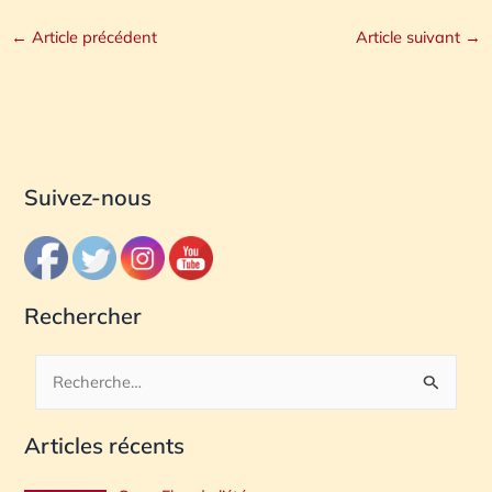
←
Article précédent
Article suivant
→
Suivez-nous
Rechercher
R
e
Articles récents
c
h