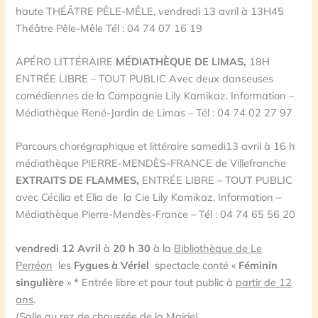
haute THÉÂTRE PÊLE-MÊLE, vendredi 13 avril à 13H45
Théâtre Pêle-Mêle Tél : 04 74 07 16 19
APÉRO LITTÉRAIRE
MÉDIATHÈQUE DE LIMAS,
18H
ENTRÉE LIBRE – TOUT PUBLIC Avec deux danseuses
comédiennes de la Compagnie Lily Kamikaz. Information –
Médiathèque René-Jardin de Limas – Tél : 04 74 02 27 97
Parcours chorégraphique et littéraire samedi13 avril à 16 h
médiathèque PIERRE-MENDÈS-FRANCE de Villefranche
EXTRAITS DE FLAMMES,
ENTRÉE LIBRE – TOUT PUBLIC
avec Cécilia et Elia de la Cie Lily Kamikaz. Information –
Médiathèque Pierre-Mendès-France – Tél : 04 74 65 56 20
vendredi 12 Avril
à
20 h 30
à la
Bibliothèque de Le
Perréon
les
Fygues à Vériel
spectacle conté «
Féminin
singulière
»
*
Entrée libre et pour tout public à
partir de 12
ans
.
(Salle au rez de chaussée de la Mairie).