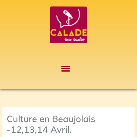
Aller
A
au
r
contenu
c
h
i
v
e
s
Culture en Beaujolais
-12,13,14 Avril.