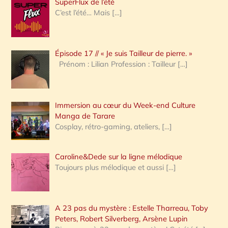
SuperFlux de l’été
e
C’est l’été… Mais
[…]
r
c
Épisode 17 // « Je suis Tailleur de pierre. »
h
Prénom : Lilian Profession : Tailleur
[…]
e
r
Immersion au cœur du Week-end Culture
:
Manga de Tarare
Cosplay, rétro-gaming, ateliers,
[…]
Caroline&Dede sur la ligne mélodique
Toujours plus mélodique et aussi
[…]
A 23 pas du mystère : Estelle Tharreau, Toby
Peters, Robert Silverberg, Arsène Lupin