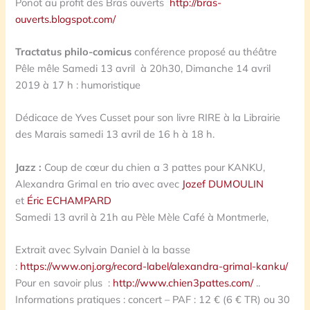
Ponot au profit des Bras ouverts
http://bras-
ouverts.blogspot.com/
Tractatus philo-comicus
conférence proposé au théâtre
Pêle mêle Samedi 13 avril à 20h30, Dimanche 14 avril
2019 à 17 h : humoristique
Dédicace de Yves Cusset pour son livre RIRE à la Librairie
des Marais samedi 13 avril de 16 h à 18 h.
Jazz :
Coup de cœur du chien a 3 pattes pour KANKU,
Alexandra Grimal en trio avec avec
Jozef DUMOULIN
et
Éric ECHAMPARD
Samedi 13 avril à 21h au Pèle Mèle Café à Montmerle,
Extrait avec Sylvain Daniel à la basse
:
https://www.onj.org/record-label/alexandra-grimal-kanku/
Pour en savoir plus :
http://www.chien3pattes.com/
..
Informations pratiques : concert – PAF : 12 € (6 € TR) ou 30