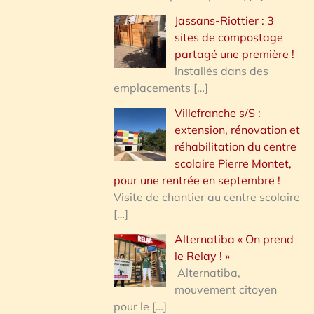
Jassans-Riottier : 3
sites de compostage
partagé une première !
Installés dans des
emplacements
[…]
Villefranche s/S :
extension, rénovation et
réhabilitation du centre
scolaire Pierre Montet,
pour une rentrée en septembre !
Visite de chantier au centre scolaire
[…]
Alternatiba « On prend
le Relay ! »
Alternatiba,
mouvement citoyen
pour le
[…]