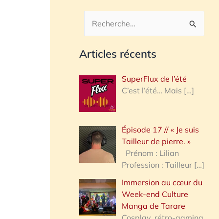
R
e
Articles récents
c
h
SuperFlux de l’été
e
C’est l’été… Mais
[…]
r
c
Épisode 17 // « Je suis
h
Tailleur de pierre. »
e
Prénom : Lilian
Profession : Tailleur
[…]
r
Immersion au cœur du
Week-end Culture
:
Manga de Tarare
Cosplay, rétro-gaming,