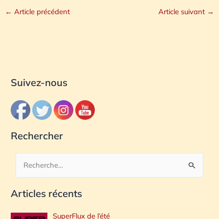
←
Article précédent
Article suivant
→
Suivez-nous
Rechercher
R
e
Articles récents
c
h
SuperFlux de l’été