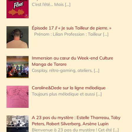
e
C’est l’été… Mais
[…]
r
c
Épisode 17 // « Je suis Tailleur de pierre. »
h
Prénom : Lilian Profession : Tailleur
[…]
e
r
Immersion au cœur du Week-end Culture
:
Manga de Tarare
Cosplay, rétro-gaming, ateliers,
[…]
Caroline&Dede sur la ligne mélodique
Toujours plus mélodique et aussi
[…]
A 23 pas du mystère : Estelle Tharreau, Toby
Peters, Robert Silverberg, Arsène Lupin
Bienvenue à 23 pas du mystère ! Cet été
[…]