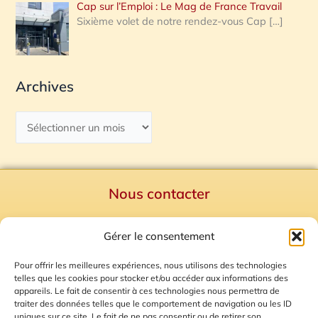
Cap sur l’Emploi : Le Mag de France Travail
Sixième volet de notre rendez-vous Cap
[…]
Archives
Nous contacter
Politique de confidentialité
Gérer le consentement
Mentions Légales
Plan du site
Pour offrir les meilleures expériences, nous utilisons des technologies
telles que les cookies pour stocker et/ou accéder aux informations des
Gestion des Cookies
appareils. Le fait de consentir à ces technologies nous permettra de
traiter des données telles que le comportement de navigation ou les ID
uniques sur ce site. Le fait de ne pas consentir ou de retirer son