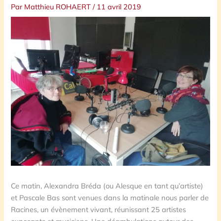
Par
Matthieu ROHAERT
/
11 avril 2019
Ce matin, Alexandra Bréda (ou Alesque en tant qu’artiste)
et Pascale Bas sont venues dans la matinale nous parler de
Racines, un évènement vivant, réunissant 25 artistes