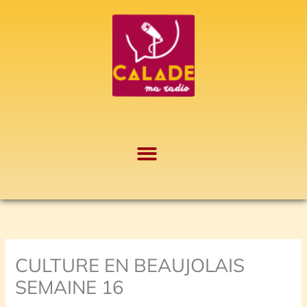
Aller
A
au
r
contenu
c
h
i
v
e
s
CULTURE EN BEAUJOLAIS
SEMAINE 16