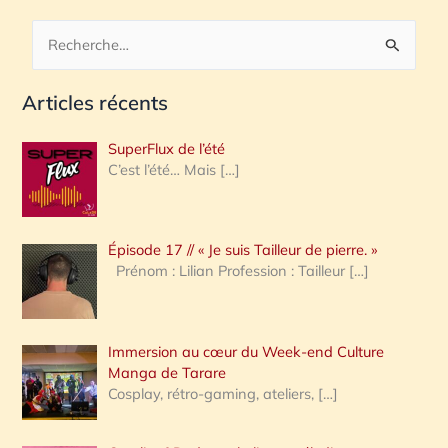
R
e
Articles récents
c
h
SuperFlux de l’été
e
C’est l’été… Mais
[…]
r
c
Épisode 17 // « Je suis Tailleur de pierre. »
h
Prénom : Lilian Profession : Tailleur
[…]
e
r
Immersion au cœur du Week-end Culture
:
Manga de Tarare
Cosplay, rétro-gaming, ateliers,
[…]