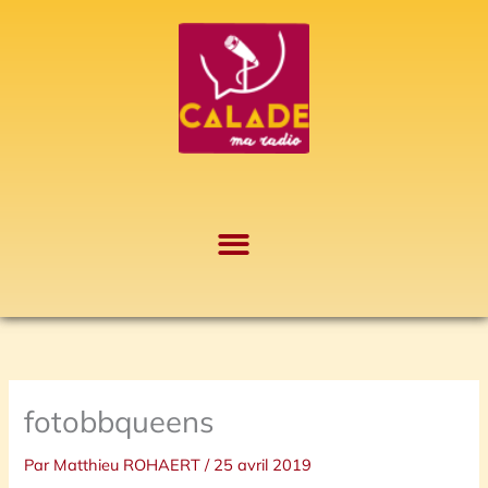
Aller
A
au
r
contenu
c
h
i
v
e
s
fotobbqueens
Par
Matthieu ROHAERT
/
25 avril 2019