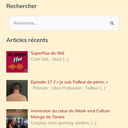
Rechercher
R
e
Articles récents
c
h
SuperFlux de l’été
e
C’est l’été… Mais
[…]
r
c
Épisode 17 // « Je suis Tailleur de pierre. »
h
Prénom : Lilian Profession : Tailleur
[…]
e
r
Immersion au cœur du Week-end Culture
:
Manga de Tarare
Cosplay, rétro-gaming, ateliers,
[…]