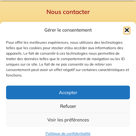
Nous contacter
Politique de confidentialité
Gérer le consentement
Mentions Légales
Plan du site
Pour offrir les meilleures expériences, nous utilisons des technologies
telles que les cookies pour stocker et/ou accéder aux informations des
Gestion des Cookies
appareils. Le fait de consentir à ces technologies nous permettra de
traiter des données telles que le comportement de navigation ou les ID
uniques sur ce site. Le fait de ne pas consentir ou de retirer son
consentement peut avoir un effet négatif sur certaines caractéristiques et
fonctions.
Accepter
Refuser
© 2026 Radio Calade
Voir les préférences
Ecoutez le direct
Politique de confidentialité