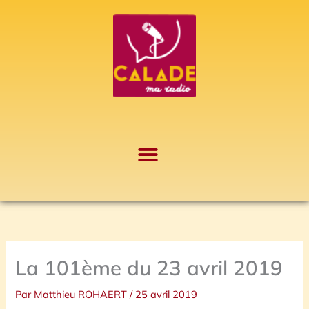
Aller
A
au
r
contenu
c
h
i
v
e
s
La 101ème du 23 avril 2019
Par
Matthieu ROHAERT
/
25 avril 2019