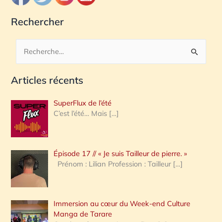
Rechercher
R
e
Articles récents
c
h
SuperFlux de l’été
e
C’est l’été… Mais
[…]
r
c
Épisode 17 // « Je suis Tailleur de pierre. »
h
Prénom : Lilian Profession : Tailleur
[…]
e
r
Immersion au cœur du Week-end Culture
:
Manga de Tarare