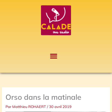
Aller
A
au
r
contenu
c
h
i
v
e
s
Orso dans la matinale
Par
Matthieu ROHAERT
/
30 avril 2019