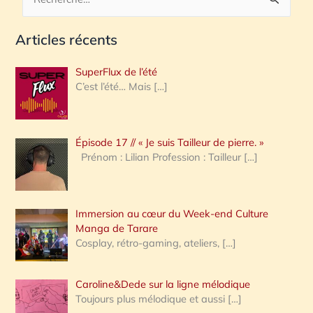
R
e
Articles récents
c
h
SuperFlux de l’été
e
C’est l’été… Mais
[…]
r
c
Épisode 17 // « Je suis Tailleur de pierre. »
h
Prénom : Lilian Profession : Tailleur
[…]
e
r
Immersion au cœur du Week-end Culture
:
Manga de Tarare
Cosplay, rétro-gaming, ateliers,
[…]
Caroline&Dede sur la ligne mélodique
Toujours plus mélodique et aussi
[…]