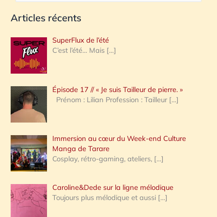
e
Articles récents
c
h
SuperFlux de l’été
e
C’est l’été… Mais
[…]
r
c
Épisode 17 // « Je suis Tailleur de pierre. »
h
Prénom : Lilian Profession : Tailleur
[…]
e
r
Immersion au cœur du Week-end Culture
:
Manga de Tarare
Cosplay, rétro-gaming, ateliers,
[…]
Caroline&Dede sur la ligne mélodique
Toujours plus mélodique et aussi
[…]