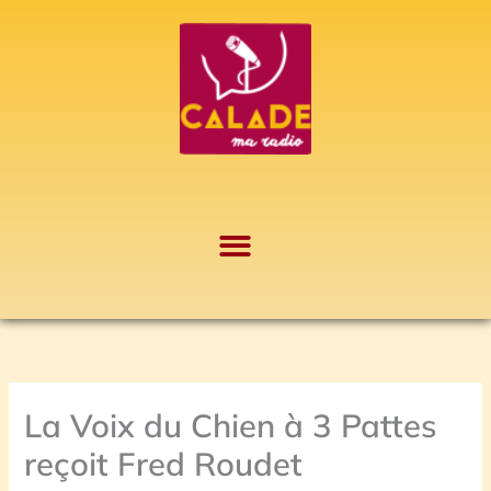
Aller
A
au
r
contenu
c
h
i
v
e
s
La Voix du Chien à 3 Pattes
reçoit Fred Roudet