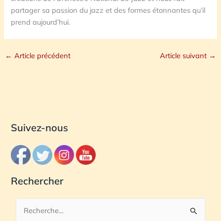
partager sa passion du jazz et des formes étonnantes qu’il
prend aujourd’hui.
←
Article précédent
Article suivant
→
Suivez-nous
Rechercher
R