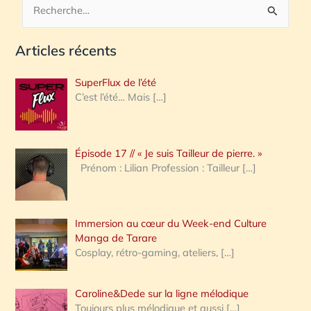
R
e
Articles récents
c
h
SuperFlux de l’été
e
C’est l’été… Mais
[…]
r
c
Épisode 17 // « Je suis Tailleur de pierre. »
h
Prénom : Lilian Profession : Tailleur
[…]
e
r
Immersion au cœur du Week-end Culture
:
Manga de Tarare
Cosplay, rétro-gaming, ateliers,
[…]
Caroline&Dede sur la ligne mélodique
Toujours plus mélodique et aussi
[…]