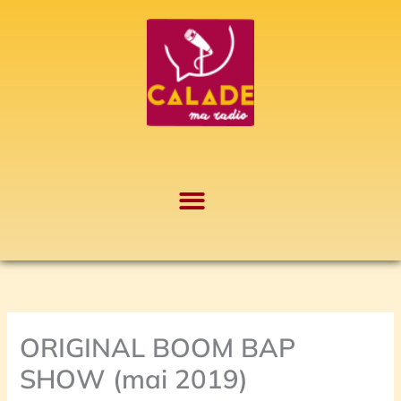
Aller
A
au
r
contenu
c
h
i
v
e
s
ORIGINAL BOOM BAP
SHOW (mai 2019)