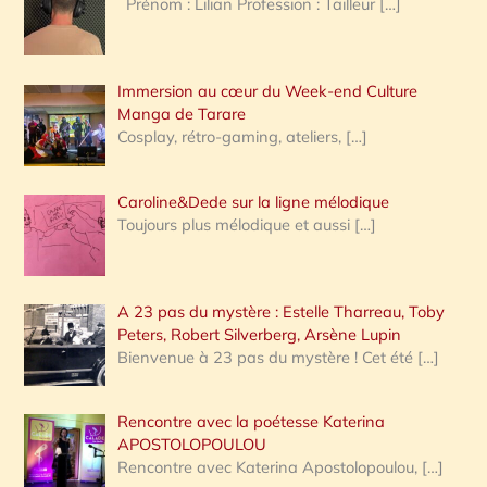
Prénom : Lilian Profession : Tailleur
[…]
e
r
Immersion au cœur du Week-end Culture
:
Manga de Tarare
Cosplay, rétro-gaming, ateliers,
[…]
Caroline&Dede sur la ligne mélodique
Toujours plus mélodique et aussi
[…]
A 23 pas du mystère : Estelle Tharreau, Toby
Peters, Robert Silverberg, Arsène Lupin
Bienvenue à 23 pas du mystère ! Cet été
[…]
Rencontre avec la poétesse Katerina
APOSTOLOPOULOU
Rencontre avec Katerina Apostolopoulou,
[…]