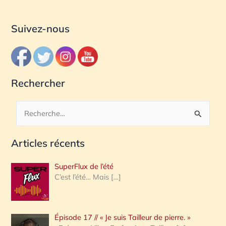
Suivez-nous
Rechercher
R
e
Articles récents
c
h
SuperFlux de l’été
e
C’est l’été… Mais
[…]
r
c
Épisode 17 // « Je suis Tailleur de pierre. »
h