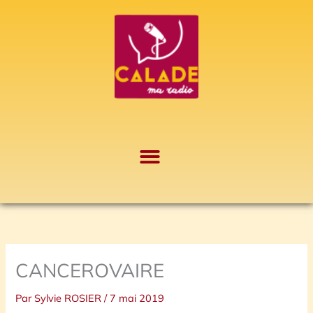
Aller
A
au
r
contenu
c
h
i
v
e
s
CANCEROVAIRE
Par
Sylvie ROSIER
/
7 mai 2019