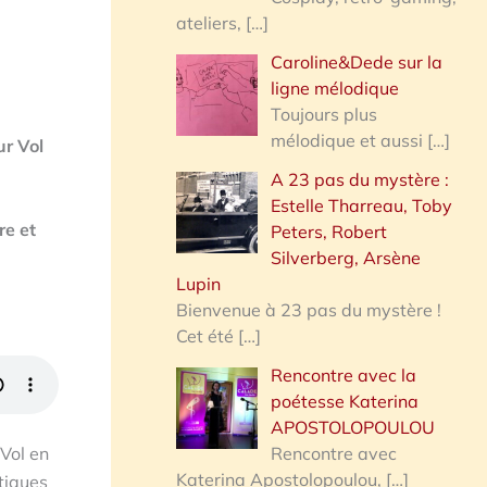
ateliers,
[…]
Caroline&Dede sur la
ligne mélodique
Toujours plus
mélodique et aussi
[…]
ur Vol
A 23 pas du mystère :
Estelle Tharreau, Toby
re et
Peters, Robert
Silverberg, Arsène
Lupin
Bienvenue à 23 pas du mystère !
Cet été
[…]
Rencontre avec la
poétesse Katerina
APOSTOLOPOULOU
Rencontre avec
 Vol en
Katerina Apostolopoulou,
[…]
tiques