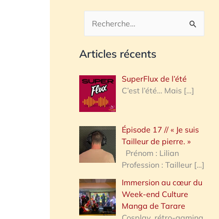
R
e
Articles récents
c
h
SuperFlux de l’été
e
C’est l’été… Mais
[…]
r
c
Épisode 17 // « Je suis
h
Tailleur de pierre. »
e
Prénom : Lilian
Profession : Tailleur
[…]
r
Immersion au cœur du
Week-end Culture
:
Manga de Tarare
Cosplay, rétro-gaming,