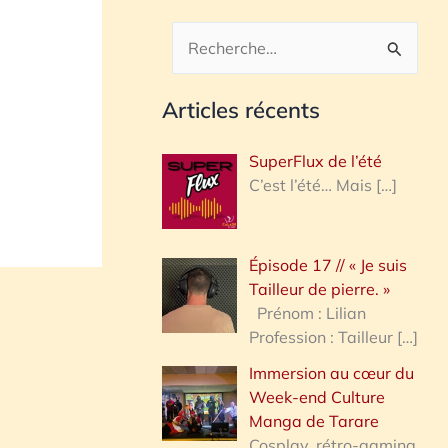
R
e
Articles récents
c
h
SuperFlux de l’été
e
C’est l’été… Mais
[…]
r
c
Épisode 17 // « Je suis
h
Tailleur de pierre. »
e
Prénom : Lilian
Profession : Tailleur
[…]
r
Immersion au cœur du
Week-end Culture
:
Manga de Tarare
Cosplay, rétro-gaming,