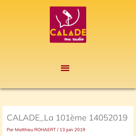
Aller
A
au
r
contenu
c
h
i
v
e
s
CALADE_La 101ème 14052019
Par
Matthieu ROHAERT
/
13 juin 2019