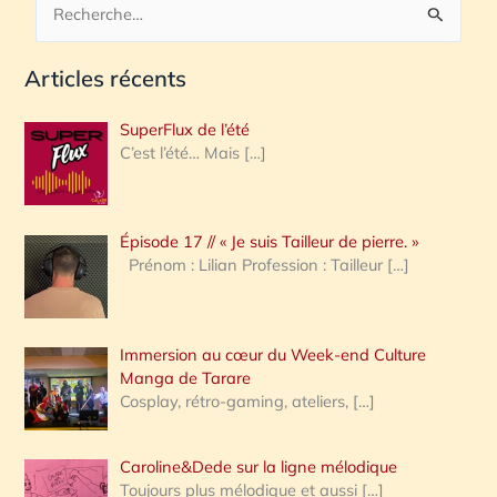
R
e
Articles récents
c
h
SuperFlux de l’été
e
C’est l’été… Mais
[…]
r
c
Épisode 17 // « Je suis Tailleur de pierre. »
h
Prénom : Lilian Profession : Tailleur
[…]
e
r
Immersion au cœur du Week-end Culture
:
Manga de Tarare
Cosplay, rétro-gaming, ateliers,
[…]
Caroline&Dede sur la ligne mélodique
Toujours plus mélodique et aussi
[…]