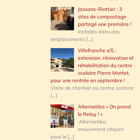
Jassans-Riottier : 3
sites de compostage
partagé une première !
Installés dans des
emplacements
[…]
Villefranche s/S :
extension, rénovation et
réhabilitation du centre
scolaire Pierre Montet,
pour une rentrée en septembre !
Visite de chantier au centre scolaire
[…]
Alternatiba « On prend
le Relay ! »
Alternatiba,
mouvement citoyen
pour le
[…]