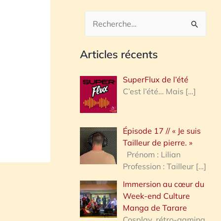
R
e
Articles récents
c
h
SuperFlux de l’été
e
C’est l’été… Mais
[…]
r
c
Épisode 17 // « Je suis
h
Tailleur de pierre. »
e
Prénom : Lilian
Profession : Tailleur
[…]
r
Immersion au cœur du
Week-end Culture
:
Manga de Tarare
Cosplay, rétro-gaming,