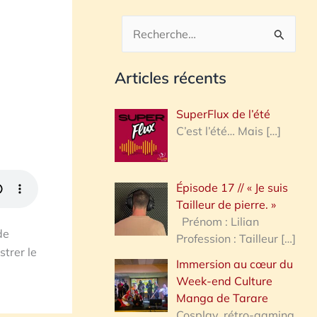
R
e
Articles récents
c
h
SuperFlux de l’été
e
C’est l’été… Mais
[…]
r
c
Épisode 17 // « Je suis
h
Tailleur de pierre. »
e
Prénom : Lilian
de
Profession : Tailleur
[…]
r
trer le
Immersion au cœur du
Week-end Culture
:
Manga de Tarare
Cosplay, rétro-gaming,