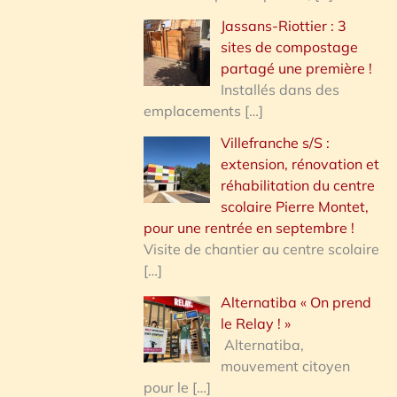
Jassans-Riottier : 3
sites de compostage
partagé une première !
Installés dans des
emplacements
[…]
Villefranche s/S :
extension, rénovation et
réhabilitation du centre
scolaire Pierre Montet,
pour une rentrée en septembre !
Visite de chantier au centre scolaire
[…]
Alternatiba « On prend
le Relay ! »
Alternatiba,
mouvement citoyen
pour le
[…]