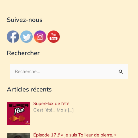
Suivez-nous
Rechercher
R
e
Articles récents
c
h
SuperFlux de l’été
e
C’est l’été… Mais
[…]
r
c
Épisode 17 // « Je suis Tailleur de pierre. »
h