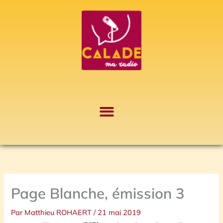
Aller
A
au
r
contenu
c
h
i
v
e
s
Page Blanche, émission 3
Par
Matthieu ROHAERT
/
21 mai 2019