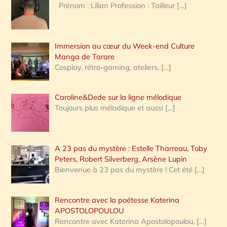
Prénom : Lilian Profession : Tailleur
[…]
e
r
Immersion au cœur du Week-end Culture
:
Manga de Tarare
Cosplay, rétro-gaming, ateliers,
[…]
Caroline&Dede sur la ligne mélodique
Toujours plus mélodique et aussi
[…]
A 23 pas du mystère : Estelle Tharreau, Toby
Peters, Robert Silverberg, Arsène Lupin
Bienvenue à 23 pas du mystère ! Cet été
[…]
Rencontre avec la poétesse Katerina
APOSTOLOPOULOU
Rencontre avec Katerina Apostolopoulou,
[…]