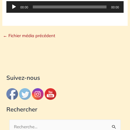
Lecteur
00:00
00:00
audio
←
Fichier média précédent
Suivez-nous
Rechercher
R