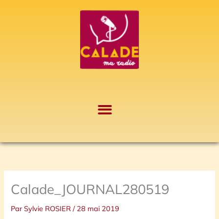
Aller
A
au
r
contenu
c
h
i
v
e
s
Calade_JOURNAL280519
Par
Sylvie ROSIER
/
28 mai 2019