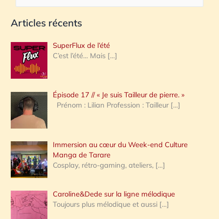
e
Articles récents
c
h
SuperFlux de l’été
e
C’est l’été… Mais
[…]
r
c
Épisode 17 // « Je suis Tailleur de pierre. »
h
Prénom : Lilian Profession : Tailleur
[…]
e
r
Immersion au cœur du Week-end Culture
:
Manga de Tarare
Cosplay, rétro-gaming, ateliers,
[…]
Caroline&Dede sur la ligne mélodique
Toujours plus mélodique et aussi
[…]