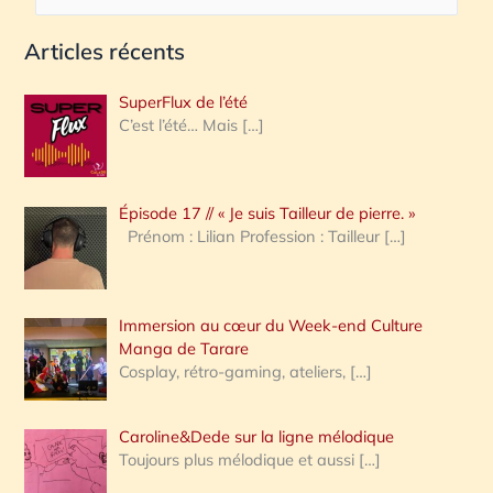
e
Articles récents
c
h
SuperFlux de l’été
e
C’est l’été… Mais
[…]
r
c
Épisode 17 // « Je suis Tailleur de pierre. »
h
Prénom : Lilian Profession : Tailleur
[…]
e
r
Immersion au cœur du Week-end Culture
:
Manga de Tarare
Cosplay, rétro-gaming, ateliers,
[…]
Caroline&Dede sur la ligne mélodique
Toujours plus mélodique et aussi
[…]