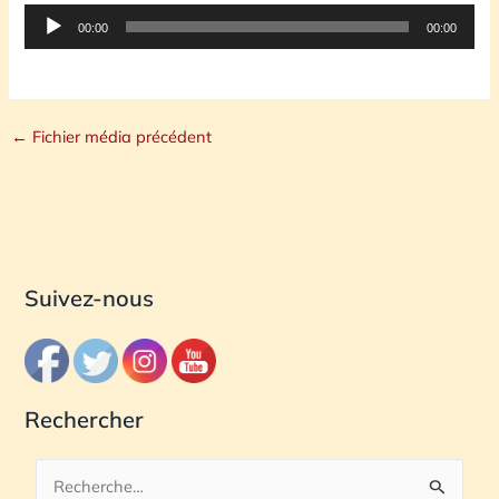
Lecteur
00:00
00:00
audio
←
Fichier média précédent
Suivez-nous
Rechercher
R