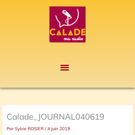
Aller
A
au
r
contenu
c
h
i
v
e
s
Calade_JOURNAL040619
Par
Sylvie ROSIER
/
4 juin 2019