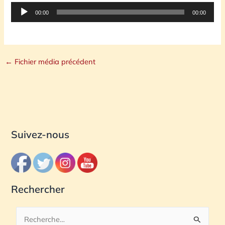
Lecteur
00:00
00:00
audio
←
Fichier média précédent
Suivez-nous
Rechercher
R