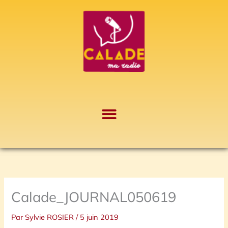
Aller
A
au
r
contenu
c
h
i
v
e
s
Calade_JOURNAL050619
Par
Sylvie ROSIER
/
5 juin 2019