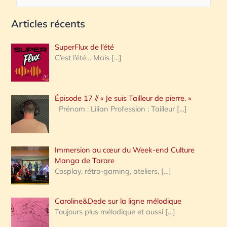
e
Articles récents
c
h
SuperFlux de l’été
e
C’est l’été… Mais
[…]
r
c
Épisode 17 // « Je suis Tailleur de pierre. »
h
Prénom : Lilian Profession : Tailleur
[…]
e
r
Immersion au cœur du Week-end Culture
:
Manga de Tarare
Cosplay, rétro-gaming, ateliers,
[…]
Caroline&Dede sur la ligne mélodique
Toujours plus mélodique et aussi
[…]