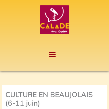
Aller
A
au
r
contenu
c
h
i
v
e
s
CULTURE EN BEAUJOLAIS
(6-11 juin)