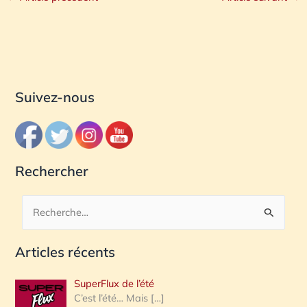
Suivez-nous
Rechercher
R
e
Articles récents
c
h
SuperFlux de l’été
e
C’est l’été… Mais
[…]