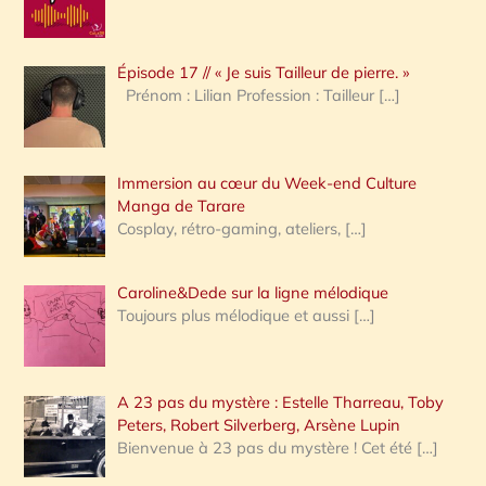
r
c
Épisode 17 // « Je suis Tailleur de pierre. »
h
Prénom : Lilian Profession : Tailleur
[…]
e
r
Immersion au cœur du Week-end Culture
:
Manga de Tarare
Cosplay, rétro-gaming, ateliers,
[…]
Caroline&Dede sur la ligne mélodique
Toujours plus mélodique et aussi
[…]
A 23 pas du mystère : Estelle Tharreau, Toby
Peters, Robert Silverberg, Arsène Lupin
Bienvenue à 23 pas du mystère ! Cet été
[…]