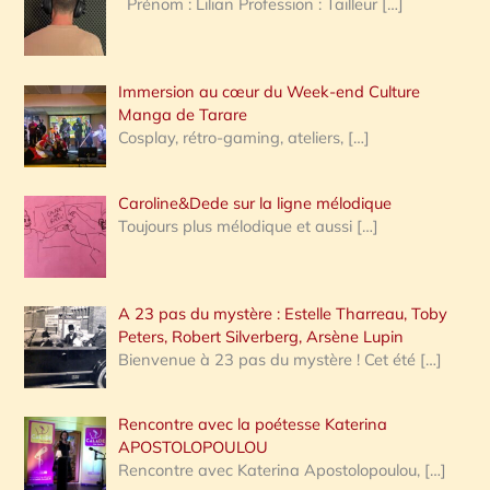
Prénom : Lilian Profession : Tailleur
[…]
e
r
Immersion au cœur du Week-end Culture
:
Manga de Tarare
Cosplay, rétro-gaming, ateliers,
[…]
Caroline&Dede sur la ligne mélodique
Toujours plus mélodique et aussi
[…]
A 23 pas du mystère : Estelle Tharreau, Toby
Peters, Robert Silverberg, Arsène Lupin
Bienvenue à 23 pas du mystère ! Cet été
[…]
Rencontre avec la poétesse Katerina
APOSTOLOPOULOU
Rencontre avec Katerina Apostolopoulou,
[…]