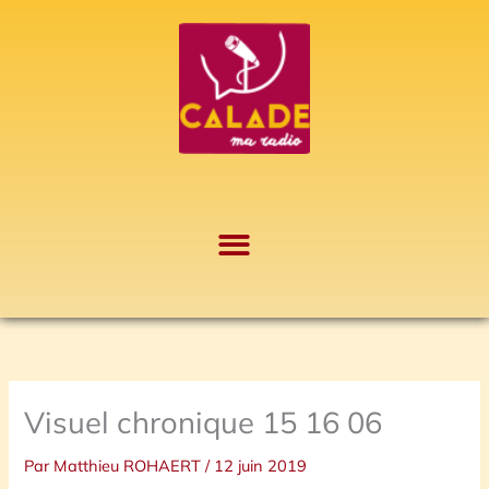
Aller
A
au
r
contenu
c
h
i
v
e
s
Visuel chronique 15 16 06
Par
Matthieu ROHAERT
/
12 juin 2019