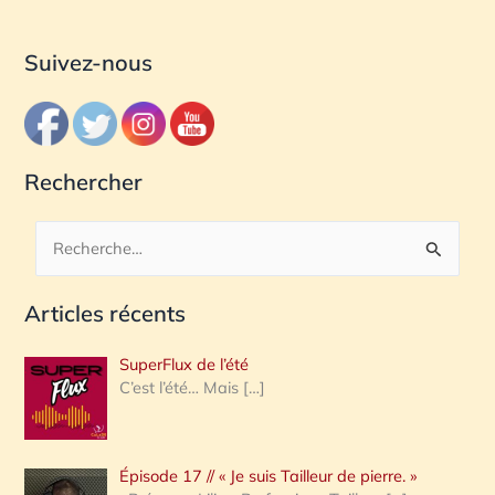
Suivez-nous
Rechercher
R
e
Articles récents
c
h
SuperFlux de l’été
e
C’est l’été… Mais
[…]
r
c
Épisode 17 // « Je suis Tailleur de pierre. »
h